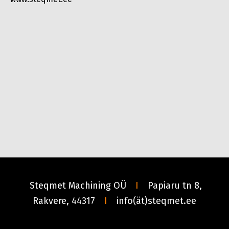
Steqmet Machining OÜ
I
Papiaru tn 8,
Rakvere,
44317
I
info(ät)steqmet.ee